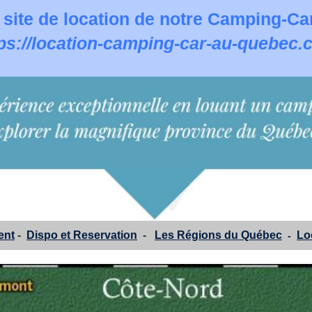
 site de location de notre Camping-
ps://location-camping-car-au-quebec
ent
-
Dispo et Reservation
-
Les Régions du Québec
Lo
-