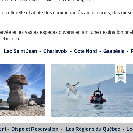
e culturelle et abrite des communautés autochtones, des musées
ervée et les vastes espaces ouverts en font une destination pri
uébécoise.
*
Lac Saint Jean
-
Charlevoix
-
Cote Nord
-
Gaspésie
-
ent
-
Dispo et Reservation
-
Les Régions du Québec
Lo
-