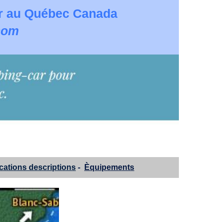
Car au Québec Canada
.com
cations descriptions
-
Èquipements